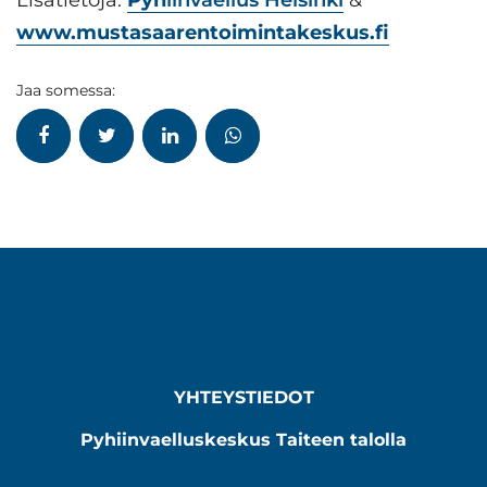
Lisätietoja:
Pyh
iinvaellus Helsinki
&
www.mustasaarentoimintakeskus.fi
Jaa somessa:
YHTEYSTIEDOT
Pyhiinvaelluskeskus Taiteen talolla