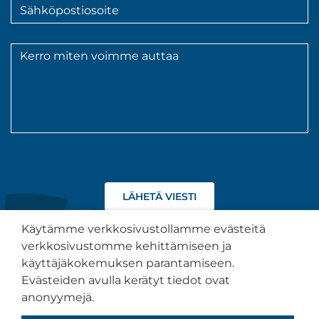
Sähköpostiosoite
*
Viesti
*
Hyväksyn
tietojeni
käsittelyn
Käytämme verkkosivustollamme evästeitä
tietosuojaselosteen
verkkosivustomme kehittämiseen ja
kuvaamalla
käyttäjäkokemuksen parantamiseen.
tavalla.
Tietosuojaseloste
Evästeiden avulla kerätyt tiedot ovat
anonyymejä.
Saavutettavuusseloste