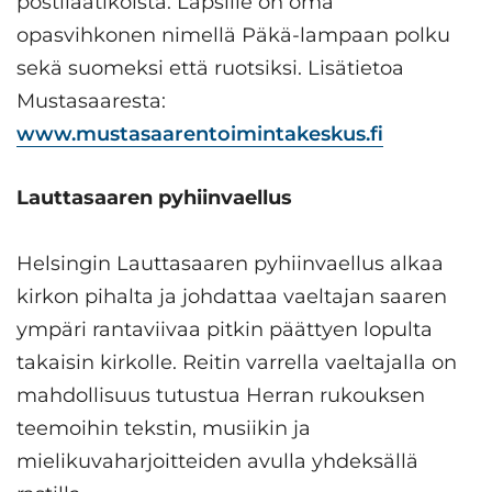
postilaatikoista. Lapsille on oma
opasvihkonen nimellä Päkä-lampaan polku
sekä suomeksi että ruotsiksi. Lisätietoa
Mustasaaresta:
www.mustasaarentoimintakeskus.fi
Lauttasaaren pyhiinvaellus
Helsingin Lauttasaaren pyhiinvaellus alkaa
kirkon pihalta ja johdattaa vaeltajan saaren
ympäri rantaviivaa pitkin päättyen lopulta
takaisin kirkolle. Reitin varrella vaeltajalla on
mahdollisuus tutustua Herran rukouksen
teemoihin tekstin, musiikin ja
mielikuvaharjoitteiden avulla yhdeksällä