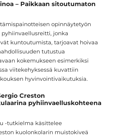
ainoa – Paikkaan sitoutumaton
ttämispainotteisen opinnäytetyön
pyhiinvaellusreitti, jonka
tävät kuntoutumista, tarjoavat hoivaa
 mahdollisuuden tutustua
ttavaan kokemukseen esimerkiksi
sa viitekehyksessä kuvattiin
ukouksen hyvinvointivaikutuksia.
Sergio Creston
kulaarina pyhiinvaelluskohteena
 -tutkielma käsittelee
Creston kuolonkolarin muistokiveä