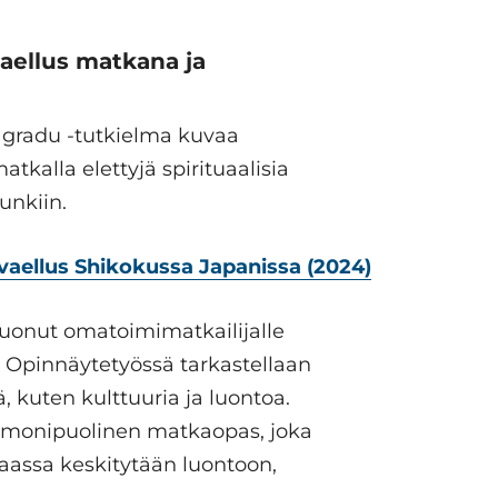
vaellus matkana ja
o gradu -tutkielma kuvaa
tkalla elettyjä spirituaalisia
nkiin.
vaellus Shikokussa Japanissa (2024)
uonut omatoimimatkailijalle
 Opinnäytetyössä tarkastellaan
, kuten kulttuuria ja luontoa.
a monipuolinen matkaopas, joka
paassa keskitytään luontoon,