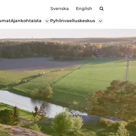
Hae
Svenska
English
umat
Ajankohtaista
Pyhiinvaelluskeskus