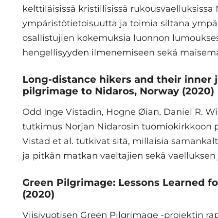
kelttiläisissä kristillisissä rukousvaelluksiss
ympäristötietoisuutta ja toimia siltana ympä
osallistujien kokemuksia luonnon lumoukses
hengellisyyden ilmenemiseen sekä maisema
Long-distance hikers and their inner
pilgrimage to Nidaros, Norway
(2020)
Odd Inge Vistadin, Hogne Øian, Daniel R. Wil
tutkimus Norjan Nidarosin tuomiokirkkoon py
Vistad et al. tutkivat sitä, millaisia samankal
ja pitkän matkan vaeltajien sekä vaelluksen j
Green Pilgrimage: Lessons Learned f
(2020)
Viisivuotisen Green Pilgrimage -projektin ra