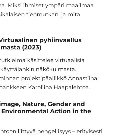
ena. Miksi ihmiset ympäri maailmaa
kalaisen tienmutkan, ja mitä
Virtuaalinen pyhiinvaellus
ulmasta
(2023)
tkielma käsittelee virtuaalisia
n käyttäjänkin näkökulmasta.
minnan projektipäällikkö Annastiina
 hankkeen Karoliina Haapalehtoa.
grimage, Nature, Gender and
 Environmental Action in the
ntoon liittyvä hengellisyys – erityisesti