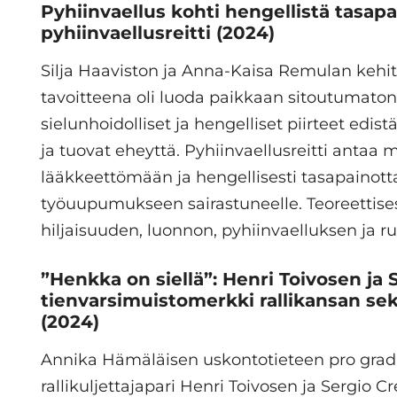
Pyhiinvaellus kohti hengellistä tasap
pyhiinvaellusreitti
(2024)
Silja Haaviston ja Anna-Kaisa Remulan kehi
tavoitteena oli luoda paikkaan sitoutumaton 
sielunhoidolliset ja hengelliset piirteet edis
ja tuovat eheyttä. Pyhiinvaellusreitti antaa
lääkkeettömään ja hengellisesti tasapaino
työuupumukseen sairastuneelle. Teoreettises
hiljaisuuden, luonnon, pyhiinvaelluksen ja r
”Henkka on siellä”: Henri Toivosen ja 
tienvarsimuistomerkki rallikansan se
(2024)
Annika Hämäläisen uskontotieteen pro gradu
rallikuljettajapari Henri Toivosen ja Sergio 