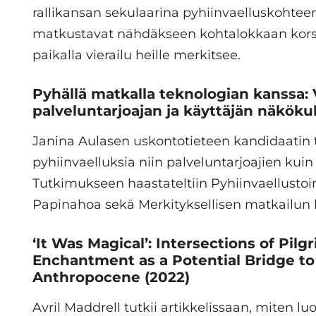
rallikansan sekulaarina pyhiinvaelluskohte
matkustavat nähdäkseen kohtalokkaan korsi
paikalla vierailu heille merkitsee.
Pyhällä matkalla teknologian kanssa: 
palveluntarjoajan ja käyttäjän näkök
Janina Aulasen uskontotieteen kandidaatin tu
pyhiinvaelluksia niin palveluntarjoajien kui
Tutkimukseen haastateltiin Pyhiinvaellustoi
Papinahoa sekä Merkityksellisen matkailun
‘It Was Magical’: Intersections of Pil
Enchantment as a Potential Bridge to
Anthropocene
(2022)
Avril Maddrell tutkii artikkelissaan, miten luo