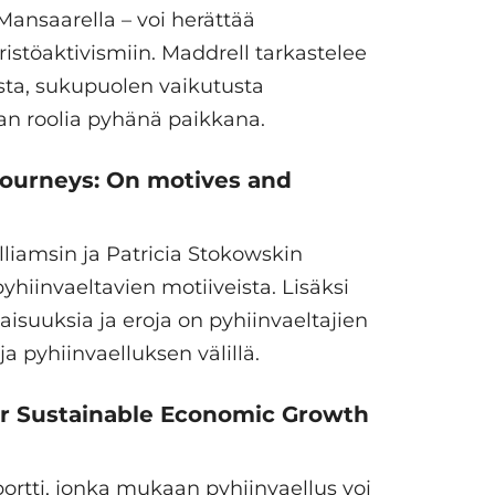
a Mansaarella – voi herättää
ristöaktivismiin. Maddrell tarkastelee
ta, sukupuolen vaikutusta
n roolia pyhänä paikkana.
 journeys: On motives and
liamsin ja Patricia Stokowskin
hiinvaeltavien motiiveista. Lisäksi
taisuuksia ja eroja on pyhiinvaeltajien
a pyhiinvaelluksen välillä.
or Sustainable Economic Growth
portti, jonka mukaan pyhiinvaellus voi