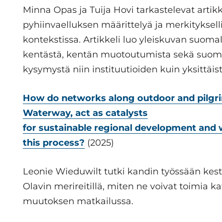
Minna Opas ja Tuija Hovi tarkastelevat arti
pyhiinvaelluksen määrittelyä ja merkityksel
kontekstissa. Artikkeli luo yleiskuvan suoma
kentästä, kentän muotoutumista sekä suoma
kysymystä niin instituutioiden kuin yksittäi
How do networks along outdoor and pilgrima
Waterway, act as catalysts
for sustainable regional development and w
this process?
(2025)
Leonie Wieduwilt tutki kandin työssään ke
Olavin merireitillä, miten ne voivat toimia 
muutoksen matkailussa.