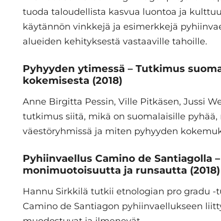
tuoda taloudellista kasvua luontoa ja kulttuu
käytännön vinkkejä ja esimerkkejä pyhiinvaell
alueiden kehityksestä vastaaville tahoille.
Pyhyyden ytimessä – Tutkimus suomal
kokemisesta
(2018)
Anne Birgitta Pessin, Ville Pitkäsen, Jussi W
tutkimus siitä, mikä on suomalaisille pyhää, 
väestöryhmissä ja miten pyhyyden kokemukse
Pyhiinvaellus Camino de Santiagolla –
monimuotoisuutta ja runsautta
(2018)
Hannu Sirkkilä tutkii etnologian pro gradu -
Camino de Santiagon pyhiinvaellukseen liit