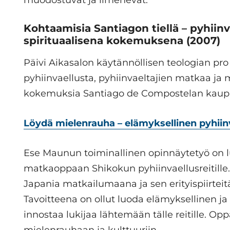
muodostuvat ja ilmenevät.
Kohtaamisia Santiagon tiellä – pyhiin
spirituaalisena kokemuksena
(2007)
Päivi Aikasalon käytännöllisen teologian pr
pyhiinvaellusta, pyhiinvaeltajien matkaa ja ma
kokemuksia Santiago de Compostelan kaupu
Löydä mielenrauha – elämyksellinen pyhiin
Ese Maunun toiminallinen opinnäytetyö on l
matkaoppaan Shikokun pyhiinvaellusreitille.
Japania matkailumaana ja sen erityispiirteitä
Tavoitteena on ollut luoda elämyksellinen j
innostaa lukijaa lähtemään tälle reitille. Op