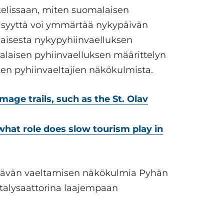
kkelissaan, miten suomalaisen
lisyyttä voi ymmärtää nykypäivän
laisesta nykypyhiinvaelluksen
laisen pyhiinvaelluksen määrittelyn
sten pyhiinvaeltajien näkökulmista.
ge trails, such as the St. Olav
hat role does slow tourism play in
stävän vaeltamisen näkökulmia Pyhän
katalysaattorina laajempaan