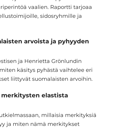
riperintöä vaalien. Raportti tarjoaa
ustoimijoille, sidosryhmille ja
aisten arvoista ja pyhyyden
estisen ja Henrietta Grönlundin
miten käsitys pyhästä vaihtelee eri
t liittyvät suomalaisten arvoihin.
 merkitysten elastista
tutkielmassaan, millaisia merkityksiä
tyy ja miten nämä merkitykset