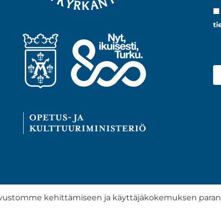
ti
ustomme kehittämiseen ja käyttäjäkokemuksen parantam
Tietosuojaseloste
Saavutettavuuss