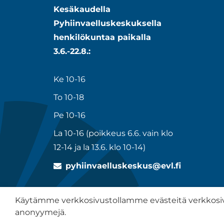
Kesäkaudella
Pyhiinvaelluskeskuksella
henkilökuntaa paikalla
3.6.-22.8.:
Ke 10-16
To 10-18
Pe 10-16
La 10-16 (poikkeus 6.6. vain klo
12-14 ja la 13.6. klo 10-14)
pyhiinvaelluskeskus@evl.fi
Käytämme verkkosivustollamme evästeitä verkkosiv
anonyymejä.