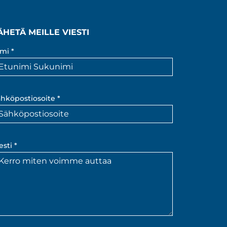
ÄHETÄ MEILLE VIESTI
mi *
hköpostiosoite *
esti *