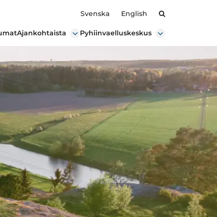
Hae
Svenska
English
umat
Ajankohtaista
Pyhiinvaelluskeskus