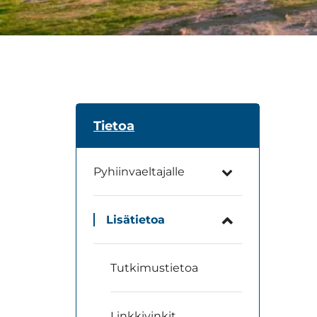
Tietoa
Pyhiinvaeltajalle
Lisätietoa
Tutkimustietoa
Linkkivinkit