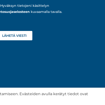
Hyväksyn tietojeni käsittelyn
etosuojaselosteen
kuvaamalla tavalla.
iseen. Evästeiden avulla kerätyt tiedot ovat
eloste
Sivuston toteutus:
Muuks Creative