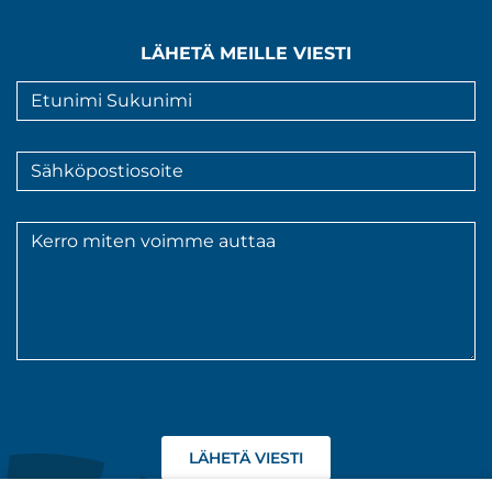
LÄHETÄ MEILLE VIESTI
Nimi
*
Sähköpostiosoite
*
Viesti
*
Hyväksyn
tietojeni
käsittelyn