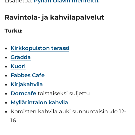
Lisätietoa:
Pyhän Olavin merireitti.
Ravintola- ja kahvilapalvelut
Turku:
Kirkkopuiston terassi
Grädda
Kuori
Fabbes Cafe
Kirjakahvila
Domcafe
toistaiseksi suljettu
Myllärintalon kahvila
Koroisten kahvila auki sunnuntaisin klo 12-
16