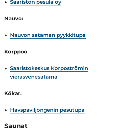
Saariston pesula oy
Nauvo:
Nauvon sataman pyykkitupa
Korppoo
Saaristokeskus Korpoströmin
vierasvenesatama
Kökar:
Havspaviljongenin pesutupa
Saunat