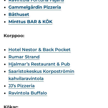
Ravintola Fortuna Fajans
Gammelgårdin Pizzeria
Båthuset
Minttus BAR & KÖK
Korppoo:
Hotel Nestor & Back Pocket
Rumar Strand
Hjalmar’s Restaurant & Pub
Saaristokeskus Korpoströmin
kahvilaravintola
JJ’s Pizzeria
Ravintola Buffalo
Kökar: