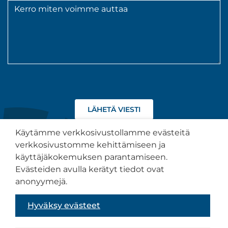
Viesti
*
Hyväksyn
tietojeni
käsittelyn
Käytämme verkkosivustollamme evästeitä
tietosuojaselosteen
verkkosivustomme kehittämiseen ja
kuvaamalla
käyttäjäkokemuksen parantamiseen.
tavalla.
Tietosuojaseloste
Evästeiden avulla kerätyt tiedot ovat
anonyymejä.
Saavutettavuusseloste
Hyväksy evästeet
Sivuston toteutus:
Muuks Creative