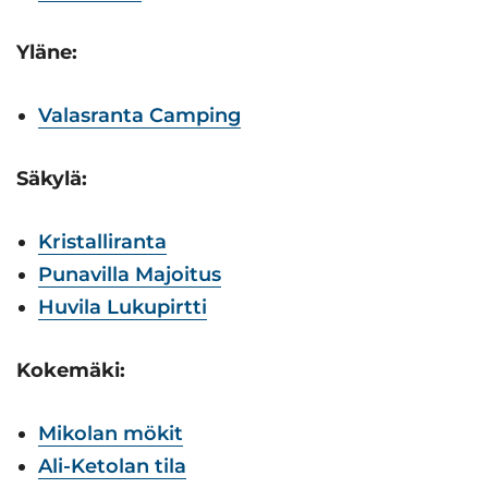
Yläne:
Valasranta Camping
Säkylä:
Kristalliranta
Punavilla Majoitus
Huvila Lukupirtti
Kokemäki:
Mikolan mökit
Ali-Ketolan tila