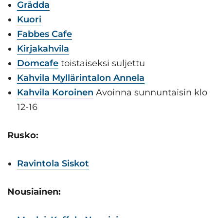
Grädda
Kuori
Fabbes Cafe
Kirjakahvila
Domcafe
toistaiseksi suljettu
Kahvila Myllärintalon Annela
Kahvila Koroinen
Avoinna sunnuntaisin klo
12-16
Rusko:
Ravintol
a
Siskot
Nousiainen: