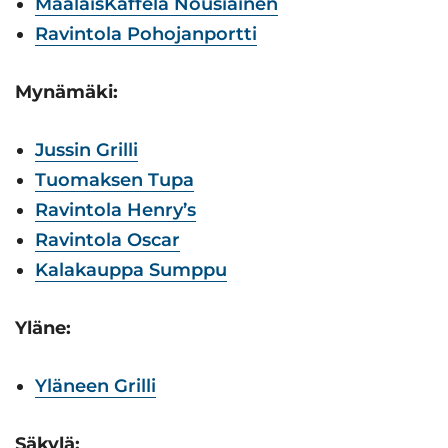
MaalaisKaffela Nousiainen
Ravintola Pohojanportti
Mynämäki:
Jussin Grilli
Tuoma
k
sen Tupa
Ravintola Henry’s
Ravintola Oscar
Kalakauppa Sumppu
Yläne:
Yläneen Grilli
Säkylä: