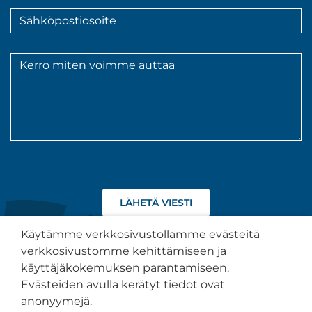
Sähköpostiosoite
*
Viesti
*
Hyväksyn
tietojeni
käsittelyn
Käytämme verkkosivustollamme evästeitä
tietosuojaselosteen
verkkosivustomme kehittämiseen ja
kuvaamalla
käyttäjäkokemuksen parantamiseen.
tavalla.
Tietosuojaseloste
Evästeiden avulla kerätyt tiedot ovat
anonyymejä.