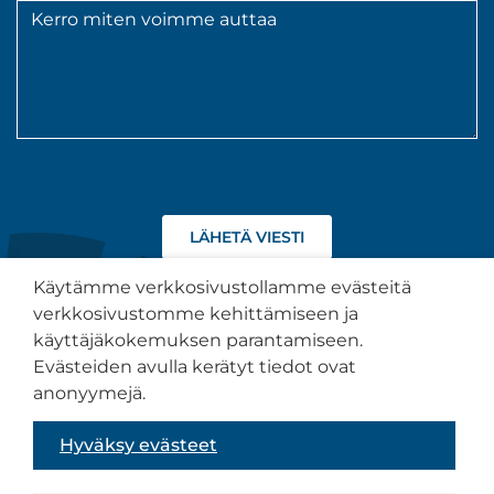
Viesti
*
Hyväksyn
tietojeni
käsittelyn
Käytämme verkkosivustollamme evästeitä
tietosuojaselosteen
verkkosivustomme kehittämiseen ja
kuvaamalla
käyttäjäkokemuksen parantamiseen.
tavalla.
Tietosuojaseloste
Evästeiden avulla kerätyt tiedot ovat
anonyymejä.
Saavutettavuusseloste
Hyväksy evästeet
Sivuston toteutus:
Muuks Creative