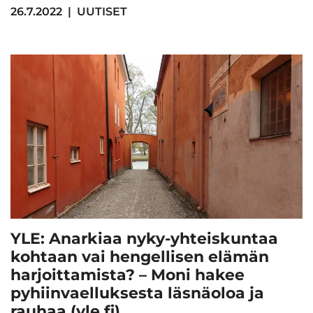
26.7.2022
|
UUTISET
YLE: Anarkiaa nyky-yhteiskuntaa
kohtaan vai hengellisen elämän
harjoittamista? – Moni hakee
pyhiinvaelluksesta läsnäoloa ja
rauhaa (yle.fi)