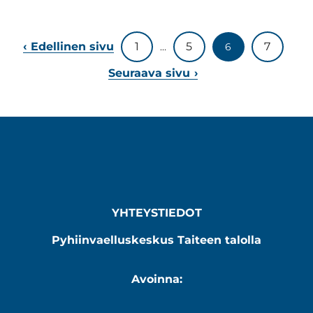
Lisää
Edellinen sivu
1
5
7
…
6
artikkeleita
Seuraava sivu
YHTEYSTIEDOT
Pyhiinvaelluskeskus Taiteen talolla
Avoinna: