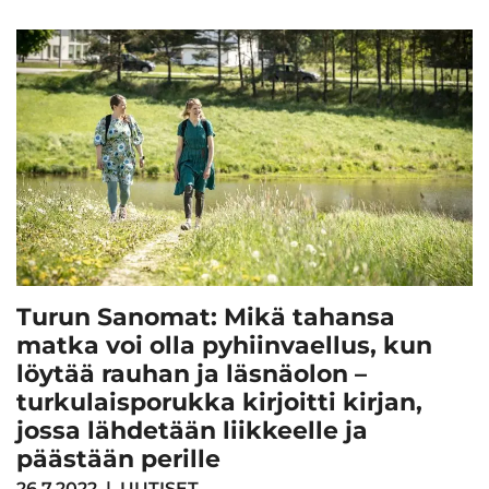
Turun Sanomat: Mikä tahansa
matka voi olla pyhiinvaellus, kun
löytää rauhan ja läsnäolon –
turkulaisporukka kirjoitti kirjan,
jossa lähdetään liikkeelle ja
päästään perille
26.7.2022
|
UUTISET