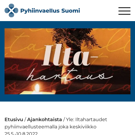
Etusivu
/
Ajankohtaista
/
Yle: Iltahartaudet
pyhiinvaellusteemalla joka keskiviikko
25.5.-10.8.2022