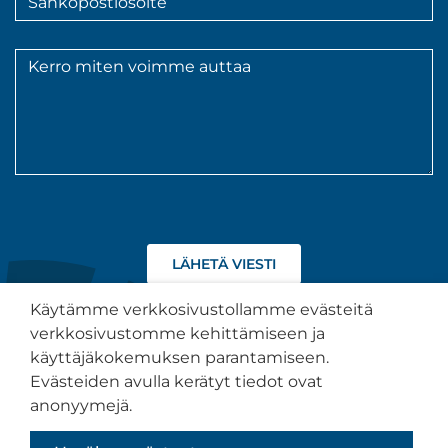
*
Viesti
*
Hyväksyn
tietojeni
käsittelyn
Käytämme verkkosivustollamme evästeitä
tietosuojaselosteen
verkkosivustomme kehittämiseen ja
kuvaamalla
käyttäjäkokemuksen parantamiseen.
tavalla.
Tietosuojaseloste
Evästeiden avulla kerätyt tiedot ovat
anonyymejä.
Saavutettavuusseloste