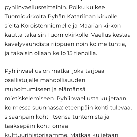
pyhiinvaellusreitteihin. Polku kulkee
Tuomiokirkolta Pyhän Katariinan kirkolle,
sieltä Koroistenniemelle ja Maarian kirkon
kautta takaisin Tuomiokirkolle. Vaellus kestää
kävelyvauhdista riippuen noin kolme tuntia,
ja takaisin ollaan kello 15 tienoilla.
Pyhiinvaellus on matka, joka tarjoaa
osallistujalle mahdollisuuden
rauhoittumiseen ja elämänsä
mietiskelemiseen. Pyhiinvaellusta kuljetaan
kolmessa suunnassa: eteenpäin kohti tulevaa,
sisäänpäin kohti itsensä tuntemista ja
taaksepäin kohti omaa
kulttuurihistoriaamme. Matkaa kuljetaan