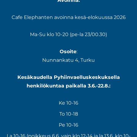
Avoinna:
Cafe Elephanten avoinna kesä-elokuussa 2026
Ma-Su klo 10-20 (pe-la 23/00.30)
Osoite
:
Nunnankatu 4, Turku
Kesäkaudella Pyhiinvaelluskeskuksella
henkilökuntaa paikalla 3.6.-22.8.:
Ke 10-16
To 10-18
Pe 10-16
La 10-16 (poikkeus 6.6. vain klo 12-14 ja la 13.6. klo 10-