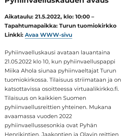
Pyhiinvaelluskauden avaus
Aikataulu: 21.5.2022, klo: 10:00 –
Tapahtumapaikka: Turun tuomiokirkko
Linkki:
Avaa WWW-sivu
Pyhiinvaelluskausi avataan lauantaina
21.05.2022 klo 10, kun pyhiinvaelluspappi
Miika Ahola siunaa pyhiinvaeltajat Turun
tuomiokirkossa. Tilaisuus striimataan ja on
katsottavissa osoitteessa virtuaalikirkko.fi.
Tilaisuus on kaikkien Suomen
pyhiinvaellusreittien yhteinen. Mukana
avaamassa vuoden 2022
pyhiinvaellussesonkia ovat Pyhän
Henrikintien, Jaakontien ja Olavin reittien