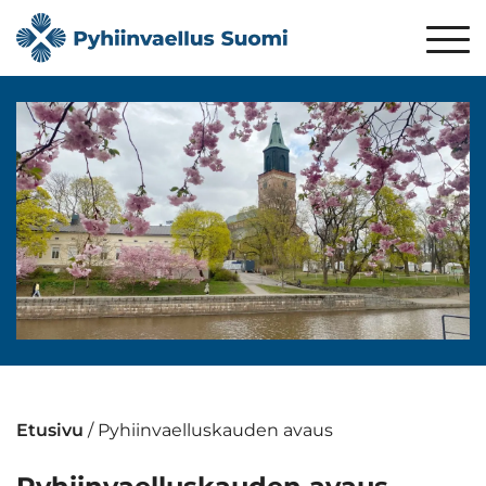
Etusivu
/
Pyhiinvaelluskauden avaus