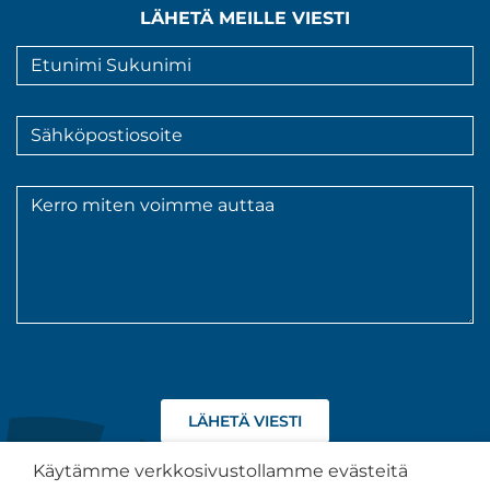
LÄHETÄ MEILLE VIESTI
Nimi
*
Sähköpostiosoite
*
Viesti
*
Hyväksyn
tietojeni
käsittelyn
Käytämme verkkosivustollamme evästeitä
tietosuojaselosteen