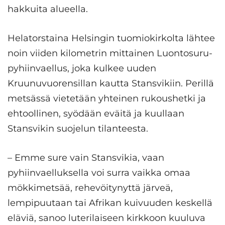
hakkuita alueella.
Helatorstaina Helsingin tuomiokirkolta lähtee
noin viiden kilometrin mittainen Luontosuru-
pyhiin­vaellus, joka kulkee uuden
Kruunuvuorensillan kautta Stansvikiin. Perillä
metsässä vietetään yhteinen rukoushetki ja
ehtoollinen, syödään eväitä ja kuullaan
Stansvikin suojelun tilanteesta.
– Emme sure vain Stansvikia, vaan
pyhiinvaelluksella voi ­surra vaikka omaa
mökkimetsää, rehevöitynyttä järveä,
lempipuutaan tai Afrikan kuivuuden keskellä
eläviä, sanoo luterilaiseen kirkkoon kuuluva