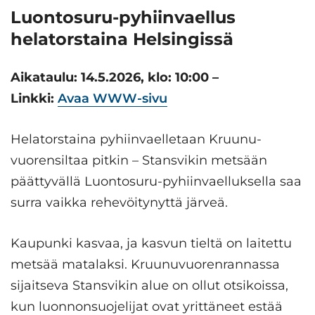
Luontosuru-pyhiinvaellus
helatorstaina Helsingissä
Aikataulu: 14.5.2026, klo: 10:00 –
Linkki:
Avaa WWW-sivu
Helatorstaina pyhiin­vaelletaan Kruunu­
vuoren­siltaa pitkin – Stansvikin metsään
päättyvällä Luontosuru-pyhiinvaelluksella saa
surra vaikka rehevöitynyttä järveä.
Kaupunki kasvaa, ja kasvun tieltä on laitettu
metsää matalaksi. Kruunuvuorenrannassa
sijaitseva Stansvikin alue on ollut otsikoissa,
kun luonnonsuojelijat ovat yrittäneet estää