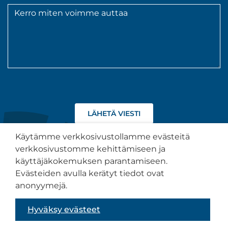
Viesti
*
Hyväksyn
tietojeni
käsittelyn
Käytämme verkkosivustollamme evästeitä
tietosuojaselosteen
verkkosivustomme kehittämiseen ja
kuvaamalla
käyttäjäkokemuksen parantamiseen.
tavalla.
Tietosuojaseloste
Evästeiden avulla kerätyt tiedot ovat
anonyymejä.
Saavutettavuusseloste
Hyväksy evästeet
Sivuston toteutus:
Muuks Creative