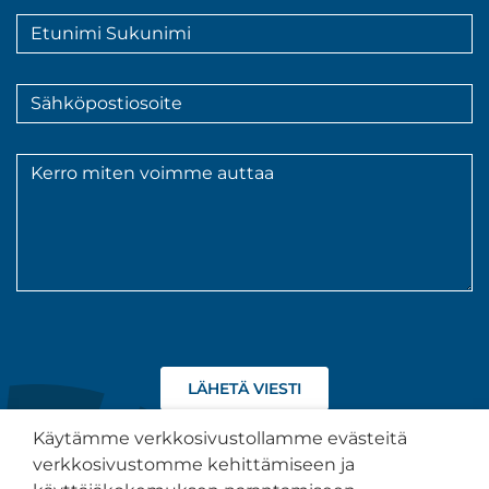
Nimi
*
Sähköpostiosoite
*
Viesti
*
Hyväksyn
tietojeni
käsittelyn
Käytämme verkkosivustollamme evästeitä
tietosuojaselosteen
verkkosivustomme kehittämiseen ja
kuvaamalla