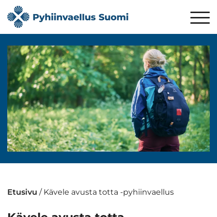
Etusivu
/
Kävele avusta totta -pyhiinvaellus