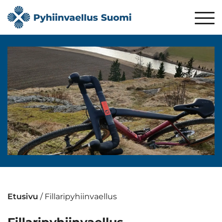
Etusivu
/
Fillaripyhiinvaellus