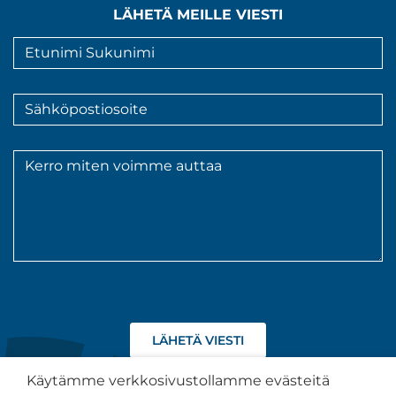
LÄHETÄ MEILLE VIESTI
Nimi
*
Sähköpostiosoite
*
Viesti
*
Hyväksyn
tietojeni
käsittelyn
Käytämme verkkosivustollamme evästeitä
tietosuojaselosteen