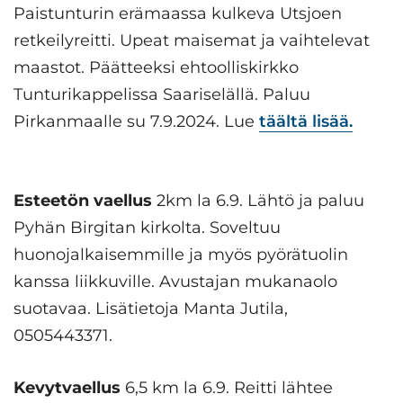
Paistunturin erämaassa kulkeva Utsjoen
retkeilyreitti. Upeat maisemat ja vaihtelevat
maastot. Päätteeksi ehtoolliskirkko
Tunturikappelissa Saariselällä. Paluu
Pirkanmaalle su 7.9.2024. Lue
täältä lisää.
Esteetön vaellus
2km la 6.9. Lähtö ja paluu
Pyhän Birgitan kirkolta. Soveltuu
huonojalkaisemmille ja myös pyörätuolin
kanssa liikkuville. Avustajan mukanaolo
suotavaa. Lisätietoja Manta Jutila,
0505443371.
Kevytvaellus
6,5 km la 6.9. Reitti lähtee