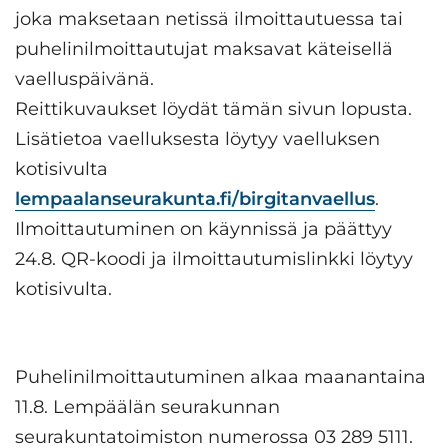
joka maksetaan netissä ilmoittautuessa tai
puhelinilmoittautujat maksavat käteisellä
vaelluspäivänä.
Reittikuvaukset löydät tämän sivun lopusta.
Lisätietoa vaelluksesta löytyy vaelluksen
kotisivulta
lempaalanseurakunta.fi/birgitanvaellu
s
.
Ilmoittautuminen on käynnissä ja päättyy
24.8. QR-koodi ja ilmoittautumislinkki löytyy
kotisivulta.
Puhelinilmoittautuminen alkaa maanantaina
11.8. Lempäälän seurakunnan
seurakuntatoimiston numerossa 03 289 5111.