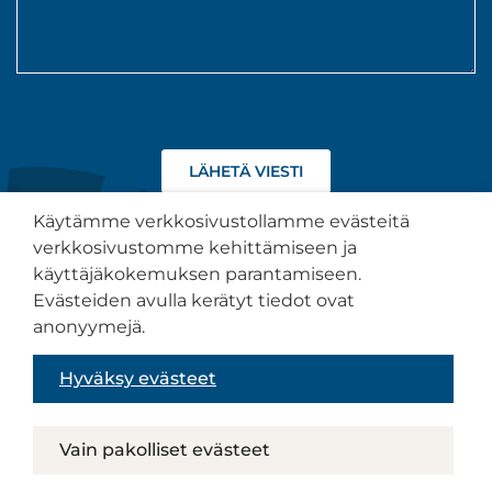
Hyväksyn
tietojeni
käsittelyn
Käytämme verkkosivustollamme evästeitä
tietosuojaselosteen
verkkosivustomme kehittämiseen ja
kuvaamalla
käyttäjäkokemuksen parantamiseen.
tavalla.
Tietosuojaseloste
Evästeiden avulla kerätyt tiedot ovat
anonyymejä.
Saavutettavuusseloste
Hyväksy evästeet
Sivuston toteutus:
Muuks Creative
Vain pakolliset evästeet