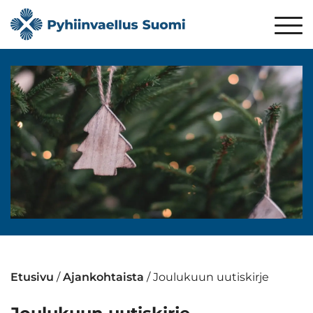
Etusivu
/
Ajankohtaista
/
Joulukuun uutiskirje